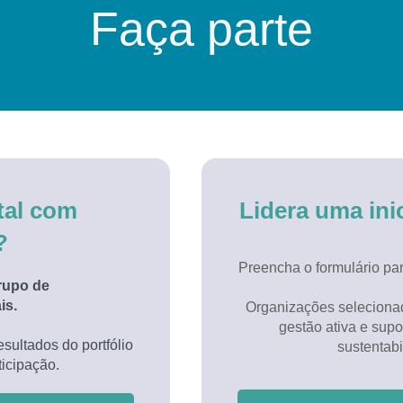
Faça parte
tal com
Lidera uma ini
?
Preencha o formulário p
rupo de
is.
Organizações selecionad
gestão ativa e supo
sultados do portfólio
sustentabi
ticipação.